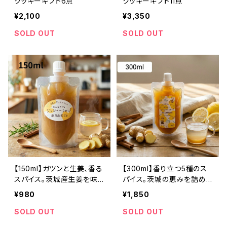
クッキーギフト6点
クッキーギフト11点
¥2,100
¥3,350
SOLD OUT
SOLD OUT
【150ml】ガツンと生姜、香る
【300ml】香り立つ5種のス
スパイス。茨城産生姜を味
パイス。茨城の恵みを詰め
わう本格クラフトジンジャー
込んだ自家製ジンジャーシ
¥980
¥1,850
シロップ
ロップ
SOLD OUT
SOLD OUT